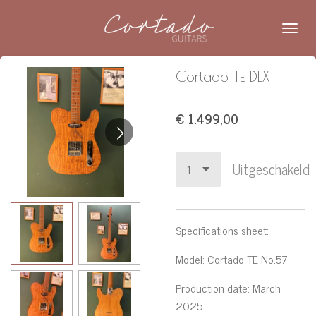
Ga
direct
naar
de
Cortado TE DLX
hoofdinhoud
€ 1.499,00
Uitgeschakeld
Specifications sheet:
Model:
Cortado TE No.57
Production date:
March
2025