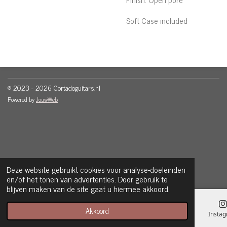
Soft Case included
© 2023 - 2026 Cortadoguitars.nl
Powered by
JouwWeb
Deze website gebruikt cookies voor analyse-doeleinden
en/of het tonen van advertenties. Door gebruik te
blijven maken van de site gaat u hiermee akkoord.
Akkoord
E-mailadres
Telefoonnummer
Kaart
Insta